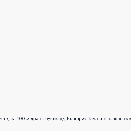
бище, на 100 метра от булевард България. Имота е разположе
: