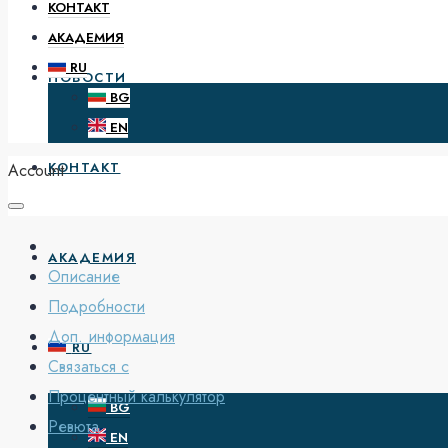
КОНТАКТ
АКАДЕМИЯ
RU
НОВОСТИ
BG
EN
КОНТАКТ
Account
АКАДЕМИЯ
Описание
Подробности
Доп. информация
RU
Связаться с
Процентный калькулятор
BG
Ревюта
EN