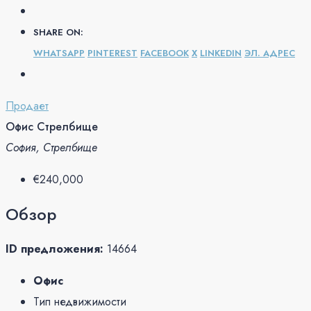
SHARE ON:
WHATSAPP
PINTEREST
FACEBOOK
X
LINKEDIN
ЭЛ. АДРЕС
Продает
Офис Стрелбище
София, Стрелбище
€240,000
Обзор
ID предложения:
14664
Офис
Тип недвижимости