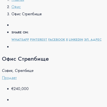
Офис
Офис Стрелбище
SHARE ON:
WHATSAPP
PINTEREST
FACEBOOK
X
LINKEDIN
ЭЛ. АДРЕС
Офис Стрелбище
София, Стрелбище
Продает
€240,000