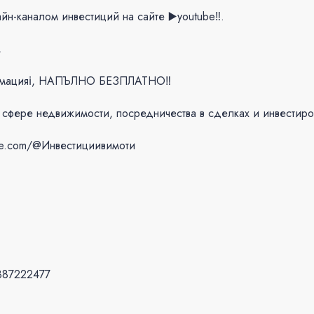
н-каналом инвестиций на сайте ▶️youtube‼.
,
формацияℹ, НАПЪЛНО БЕЗПЛАТНО‼️
 сфере недвижимости, посредничества в сделках и инвестиро
e.com/@Инвестициивимоти
887222477